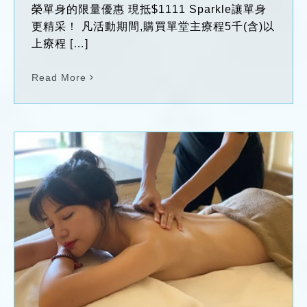
榮單身的限量優惠 現抵$1111 Sparkle讓單身
更精采！ 凡活動期間,購買單堂主療程5千(含)以
上療程 […]
Read More
陰陽太極-東方能量運轉 療心系按摩 / 360太
極式∞手技掌推深揉
News